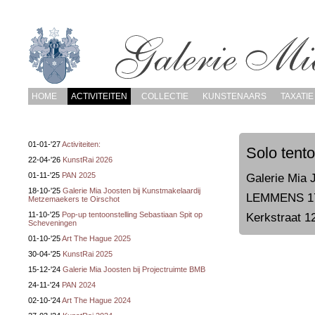
HOME
ACTIVITEITEN
COLLECTIE
KUNSTENAARS
TAXATIE
01-01-'27
Activiteiten:
Solo tent
22-04-'26
KunstRai 2026
01-11-'25
PAN 2025
Galerie Mia 
18-10-'25
Galerie Mia Joosten bij Kunstmakelaardij
LEMMENS 17 
Metzemaekers te Oirschot
11-10-'25
Pop-up tentoonstelling Sebastiaan Spit op
Kerkstraat 
Scheveningen
01-10-'25
Art The Hague 2025
30-04-'25
KunstRai 2025
15-12-'24
Galerie Mia Joosten bij Projectruimte BMB
24-11-'24
PAN 2024
02-10-'24
Art The Hague 2024