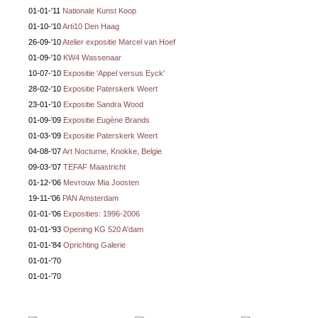
01-01-'11
Nationale Kunst Koop
01-10-'10
Arti10 Den Haag
26-09-'10
Atelier expositie Marcel van Hoef
01-09-'10
KW4 Wassenaar
10-07-'10
Expositie 'Appel versus Eyck'
28-02-'10
Expositie Paterskerk Weert
23-01-'10
Expositie Sandra Wood
01-09-'09
Expositie Eugène Brands
01-03-'09
Expositie Paterskerk Weert
04-08-'07
Art Nocturne, Knokke, Belgie
09-03-'07
TEFAF Maastricht
01-12-'06
Mevrouw Mia Joosten
19-11-'06
PAN Amsterdam
01-01-'06
Exposities: 1996-2006
01-01-'93
Opening KG 520 A'dam
01-01-'84
Oprichting Galerie
01-01-'70
01-01-'70