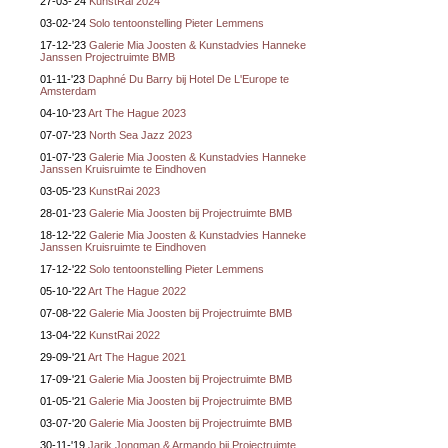
27-03-'24
KunstRai 2024
03-02-'24
Solo tentoonstelling Pieter Lemmens
17-12-'23
Galerie Mia Joosten & Kunstadvies Hanneke
Janssen Projectruimte BMB
01-11-'23
Daphné Du Barry bij Hotel De L'Europe te
Amsterdam
04-10-'23
Art The Hague 2023
07-07-'23
North Sea Jazz 2023
01-07-'23
Galerie Mia Joosten & Kunstadvies Hanneke
Janssen Kruisruimte te Eindhoven
03-05-'23
KunstRai 2023
28-01-'23
Galerie Mia Joosten bij Projectruimte BMB
18-12-'22
Galerie Mia Joosten & Kunstadvies Hanneke
Janssen Kruisruimte te Eindhoven
17-12-'22
Solo tentoonstelling Pieter Lemmens
05-10-'22
Art The Hague 2022
07-08-'22
Galerie Mia Joosten bij Projectruimte BMB
13-04-'22
KunstRai 2022
29-09-'21
Art The Hague 2021
17-09-'21
Galerie Mia Joosten bij Projectruimte BMB
01-05-'21
Galerie Mia Joosten bij Projectruimte BMB
03-07-'20
Galerie Mia Joosten bij Projectruimte BMB
30-11-'19
Jarik Jongman & Armando bij Projectruimte