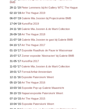
BMB
28-11-'19
Pieter Lemmens bij Art Gallery WTC The Hague
02-10-'19
Art The Hague 2019
06-07-'19
Galerie Mia Joosten bij Projectruimte BMB
17-04-'19
KunstRai 2019
24-11-'18
Galerie Mia Joosten & de Marti Collection
26-09-'18
Art The Hague 2018
21-07-'18
Galerie Mia Joosten te gast bij Galerie BMB
04-10-'17
Art The Hague 2017
01-10-'17
Expositie Raadhuis de Pauw te Wassenaar
15-07-'17
Zomer expositie 'Abstracten' bij Galerie BMB
31-05-'17
KunstRai 2017
11-02-'17
Galerie Mia Joosten & de Marti Collection
18-01-'17
Forreal Artfair Amsterdam
12-11-'16
Expositie Paterskerk Weert
05-10-'16
Art The Hague 2016
10-03-'16
Expositie Pop-up Galerie Maastricht
30-10-'15
Najaarsexpositie Paterskerk Weert
07-10-'15
Art The Hague 2015
10-04-'15
Expositie Paterskerk Weert