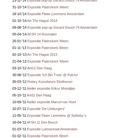
23-11-'14
Expositie pop-up Gerard Doustr.74 Amsterdam
31-10-'14
Expositie Paterskerk Weert
18-10-'14
Expositie Pieter Lemmens Amsterdam
01-10-'14
Art The Hague 2014
09-08-'14
Expositie pop-up Gerard Doustr.74 Amsterdam
05-04-'14
AFSH 14 Rosmalen
25-01-'14
Expositie Paterskerk Weert
01-11-'13
Expositie Paterskerk Weert
02-10-'13
Art The Hague 2013
21-04-'13
Expositie Paterskerk Weert
03-10-'12
Arti12 Den Haag
30-06-'12
Expositie 'Ich Bin Trots' @ Pulchri
30-03-'12
Rotary Kunstbeurs Eindhoven
03-12-'11
Atelier expositie Krikor Momdjian
05-10-'11
Arti11 Den Haag
10-09-'11
Atelier expositie Marcel van Hoef
10-07-'11
Expositie 'De Limburgers'
12-05-'11
Expositie Pieter Lemmens @ Sotheby´s
16-04-'11
AFSH 11 Den Bosch
01-03-'11
Expositie Lutmastraat Amsterdam
01-02-'11
Expositie Paterskerk Weert