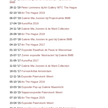
BMB
28-11-'19
Pieter Lemmens bij Art Gallery WTC The Hague
02-10-'19
Art The Hague 2019
06-07-'19
Galerie Mia Joosten bij Projectruimte BMB
17-04-'19
KunstRai 2019
24-11-'18
Galerie Mia Joosten & de Marti Collection
26-09-'18
Art The Hague 2018
21-07-'18
Galerie Mia Joosten te gast bij Galerie BMB
04-10-'17
Art The Hague 2017
01-10-'17
Expositie Raadhuis de Pauw te Wassenaar
15-07-'17
Zomer expositie 'Abstracten' bij Galerie BMB
31-05-'17
KunstRai 2017
11-02-'17
Galerie Mia Joosten & de Marti Collection
18-01-'17
Forreal Artfair Amsterdam
12-11-'16
Expositie Paterskerk Weert
05-10-'16
Art The Hague 2016
10-03-'16
Expositie Pop-up Galerie Maastricht
30-10-'15
Najaarsexpositie Paterskerk Weert
07-10-'15
Art The Hague 2015
10-04-'15
Expositie Paterskerk Weert