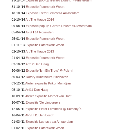
23-11-'14
Expositie pop-up Gerard Doustr.74 Amsterdam
31-10-'14
Expositie Paterskerk Weert
18-10-'14
Expositie Pieter Lemmens Amsterdam
01-10-'14
Art The Hague 2014
09-08-'14
Expositie pop-up Gerard Doustr.74 Amsterdam
05-04-'14
AFSH 14 Rosmalen
25-01-'14
Expositie Paterskerk Weert
01-11-'13
Expositie Paterskerk Weert
02-10-'13
Art The Hague 2013
21-04-'13
Expositie Paterskerk Weert
03-10-'12
Arti12 Den Haag
30-06-'12
Expositie 'Ich Bin Trots' @ Pulchri
30-03-'12
Rotary Kunstbeurs Eindhoven
03-12-'11
Atelier expositie Krikor Momdjian
05-10-'11
Arti11 Den Haag
10-09-'11
Atelier expositie Marcel van Hoef
10-07-'11
Expositie 'De Limburgers'
12-05-'11
Expositie Pieter Lemmens @ Sotheby´s
16-04-'11
AFSH 11 Den Bosch
01-03-'11
Expositie Lutmastraat Amsterdam
01-02-'11
Expositie Paterskerk Weert