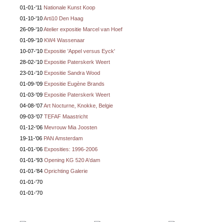
01-01-'11
Nationale Kunst Koop
01-10-'10
Arti10 Den Haag
26-09-'10
Atelier expositie Marcel van Hoef
01-09-'10
KW4 Wassenaar
10-07-'10
Expositie 'Appel versus Eyck'
28-02-'10
Expositie Paterskerk Weert
23-01-'10
Expositie Sandra Wood
01-09-'09
Expositie Eugène Brands
01-03-'09
Expositie Paterskerk Weert
04-08-'07
Art Nocturne, Knokke, Belgie
09-03-'07
TEFAF Maastricht
01-12-'06
Mevrouw Mia Joosten
19-11-'06
PAN Amsterdam
01-01-'06
Exposities: 1996-2006
01-01-'93
Opening KG 520 A'dam
01-01-'84
Oprichting Galerie
01-01-'70
01-01-'70