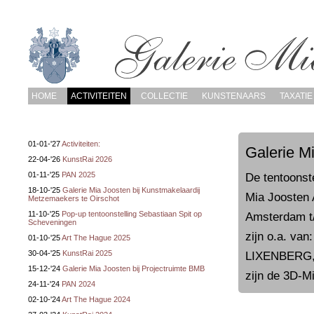
HOME
ACTIVITEITEN
COLLECTIE
KUNSTENAARS
TAXATIE
01-01-'27
Activiteiten:
Galerie M
22-04-'26
KunstRai 2026
01-11-'25
PAN 2025
De tentoonst
18-10-'25
Galerie Mia Joosten bij Kunstmakelaardij
Mia Joosten 
Metzemaekers te Oirschot
11-10-'25
Pop-up tentoonstelling Sebastiaan Spit op
Amsterdam t/
Scheveningen
zijn o.a. 
01-10-'25
Art The Hague 2025
30-04-'25
KunstRai 2025
LIXENBERG
15-12-'24
Galerie Mia Joosten bij Projectruimte BMB
zijn de 3D-
24-11-'24
PAN 2024
02-10-'24
Art The Hague 2024