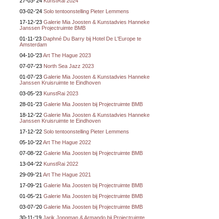
27-03-'24
KunstRai 2024
03-02-'24
Solo tentoonstelling Pieter Lemmens
17-12-'23
Galerie Mia Joosten & Kunstadvies Hanneke
Janssen Projectruimte BMB
01-11-'23
Daphné Du Barry bij Hotel De L'Europe te
Amsterdam
04-10-'23
Art The Hague 2023
07-07-'23
North Sea Jazz 2023
01-07-'23
Galerie Mia Joosten & Kunstadvies Hanneke
Janssen Kruisruimte te Eindhoven
03-05-'23
KunstRai 2023
28-01-'23
Galerie Mia Joosten bij Projectruimte BMB
18-12-'22
Galerie Mia Joosten & Kunstadvies Hanneke
Janssen Kruisruimte te Eindhoven
17-12-'22
Solo tentoonstelling Pieter Lemmens
05-10-'22
Art The Hague 2022
07-08-'22
Galerie Mia Joosten bij Projectruimte BMB
13-04-'22
KunstRai 2022
29-09-'21
Art The Hague 2021
17-09-'21
Galerie Mia Joosten bij Projectruimte BMB
01-05-'21
Galerie Mia Joosten bij Projectruimte BMB
03-07-'20
Galerie Mia Joosten bij Projectruimte BMB
30-11-'19
Jarik Jongman & Armando bij Projectruimte