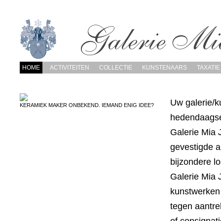
HOME
ACTIVITEITEN
COLLECTIE
KUNSTENAARS
TAXATIE
Uw galerie/k
KERAMIEK MAKER ONBEKEND. IEMAND ENIG IDEE?
hedendaagse
Galerie Mia 
gevestigde a
bijzondere l
Galerie Mia 
kunstwerken u
tegen aantre