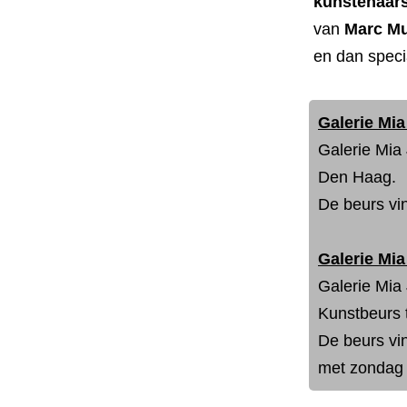
kunstenaar
van
Marc Mu
en dan speci
Galerie Mi
Galerie Mia
Den Haag.
De beurs vi
Galerie Mi
Galerie Mia
Kunstbeurs 
De beurs vin
met zondag