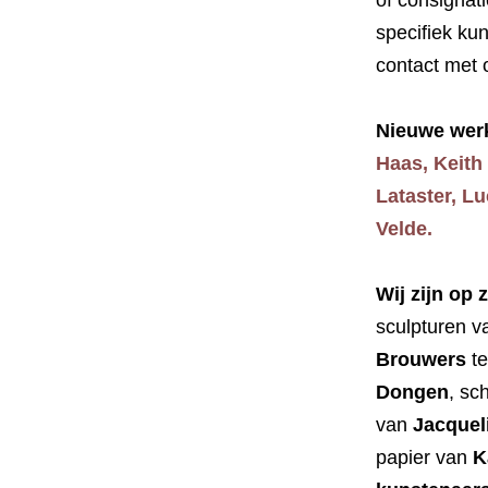
of consignat
specifiek kun
contact met
Nieuwe werk
Haas,
Keith
Lataster
,
Lu
Velde.
Wij zijn op 
sculpturen 
Brouwers
te
Dongen
, sc
van
Jacquel
papier van
K