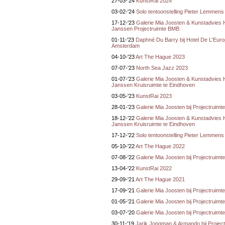
27-03-'24
KunstRai 2024
03-02-'24
Solo tentoonstelling Pieter Lemmens
17-12-'23
Galerie Mia Joosten & Kunstadvies
Janssen Projectruimte BMB
01-11-'23
Daphné Du Barry bij Hotel De L'Euro
Amsterdam
04-10-'23
Art The Hague 2023
07-07-'23
North Sea Jazz 2023
01-07-'23
Galerie Mia Joosten & Kunstadvies
Janssen Kruisruimte te Eindhoven
03-05-'23
KunstRai 2023
28-01-'23
Galerie Mia Joosten bij Projectruim
18-12-'22
Galerie Mia Joosten & Kunstadvies
Janssen Kruisruimte te Eindhoven
17-12-'22
Solo tentoonstelling Pieter Lemmens
05-10-'22
Art The Hague 2022
07-08-'22
Galerie Mia Joosten bij Projectruim
13-04-'22
KunstRai 2022
29-09-'21
Art The Hague 2021
17-09-'21
Galerie Mia Joosten bij Projectruim
01-05-'21
Galerie Mia Joosten bij Projectruim
03-07-'20
Galerie Mia Joosten bij Projectruim
30-11-'19
Jarik Jongman & Armando bij Project