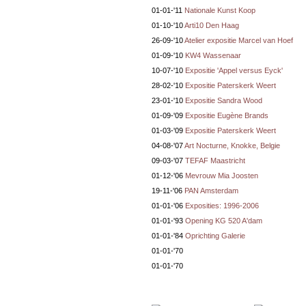
01-01-'11
Nationale Kunst Koop
01-10-'10
Arti10 Den Haag
26-09-'10
Atelier expositie Marcel van Hoef
01-09-'10
KW4 Wassenaar
10-07-'10
Expositie 'Appel versus Eyck'
28-02-'10
Expositie Paterskerk Weert
23-01-'10
Expositie Sandra Wood
01-09-'09
Expositie Eugène Brands
01-03-'09
Expositie Paterskerk Weert
04-08-'07
Art Nocturne, Knokke, Belgie
09-03-'07
TEFAF Maastricht
01-12-'06
Mevrouw Mia Joosten
19-11-'06
PAN Amsterdam
01-01-'06
Exposities: 1996-2006
01-01-'93
Opening KG 520 A'dam
01-01-'84
Oprichting Galerie
01-01-'70
01-01-'70