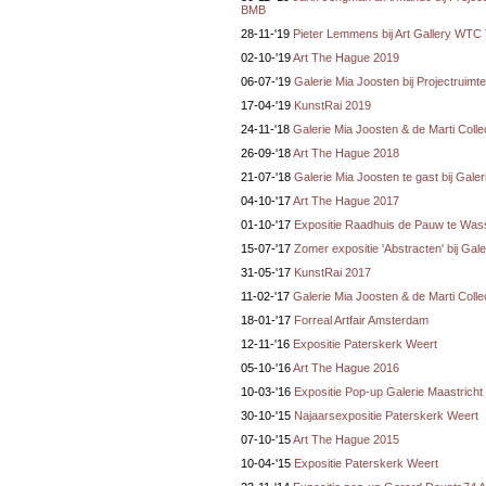
BMB
28-11-'19
Pieter Lemmens bij Art Gallery WT
02-10-'19
Art The Hague 2019
06-07-'19
Galerie Mia Joosten bij Projectruim
17-04-'19
KunstRai 2019
24-11-'18
Galerie Mia Joosten & de Marti Colle
26-09-'18
Art The Hague 2018
21-07-'18
Galerie Mia Joosten te gast bij Gale
04-10-'17
Art The Hague 2017
01-10-'17
Expositie Raadhuis de Pauw te Was
15-07-'17
Zomer expositie 'Abstracten' bij Gal
31-05-'17
KunstRai 2017
11-02-'17
Galerie Mia Joosten & de Marti Colle
18-01-'17
Forreal Artfair Amsterdam
12-11-'16
Expositie Paterskerk Weert
05-10-'16
Art The Hague 2016
10-03-'16
Expositie Pop-up Galerie Maastricht
30-10-'15
Najaarsexpositie Paterskerk Weert
07-10-'15
Art The Hague 2015
10-04-'15
Expositie Paterskerk Weert