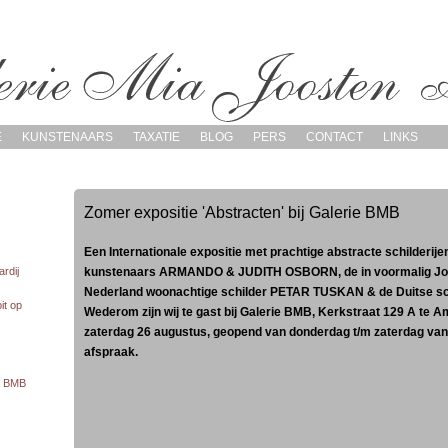
E
KUNSTENAARS
TAXATIE
BLOG
PERS
CONTACT
LINKS
Zomer expositie 'Abstracten' bij Galerie BMB
Een Internationale expositie met prachtige abstracte schilderij
kunstenaars ARMANDO & JUDITH OSBORN, de in voormalig Joeg
rdij
Nederland woonachtige schilder PETAR TUSKAN & de Duitse 
it op
Wederom zijn wij te gast bij Galerie BMB, Kerkstraat 129 A te A
zaterdag 26 augustus, geopend van donderdag t/m zaterdag van 
afspraak.
te BMB