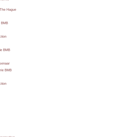
C The Hague
te BMB
ction
rie BMB
senaar
erie BMB
ction