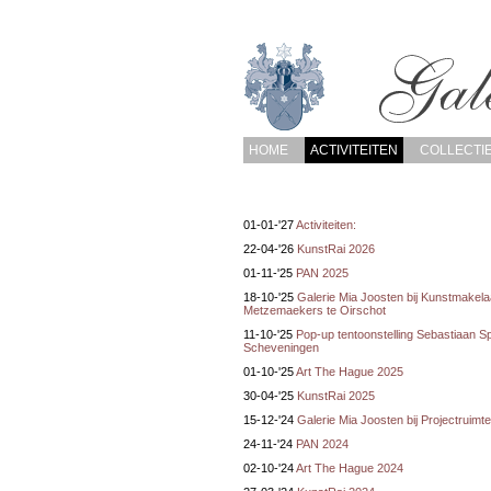
HOME
ACTIVITEITEN
COLLECTI
01-01-'27
Activiteiten:
22-04-'26
KunstRai 2026
01-11-'25
PAN 2025
18-10-'25
Galerie Mia Joosten bij Kunstmakelaa
Metzemaekers te Oirschot
11-10-'25
Pop-up tentoonstelling Sebastiaan Sp
Scheveningen
01-10-'25
Art The Hague 2025
30-04-'25
KunstRai 2025
15-12-'24
Galerie Mia Joosten bij Projectruim
24-11-'24
PAN 2024
02-10-'24
Art The Hague 2024