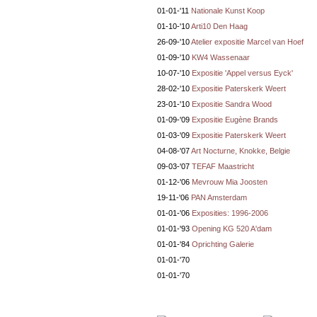
01-01-'11
Nationale Kunst Koop
01-10-'10
Arti10 Den Haag
26-09-'10
Atelier expositie Marcel van Hoef
01-09-'10
KW4 Wassenaar
10-07-'10
Expositie 'Appel versus Eyck'
28-02-'10
Expositie Paterskerk Weert
23-01-'10
Expositie Sandra Wood
01-09-'09
Expositie Eugène Brands
01-03-'09
Expositie Paterskerk Weert
04-08-'07
Art Nocturne, Knokke, Belgie
09-03-'07
TEFAF Maastricht
01-12-'06
Mevrouw Mia Joosten
19-11-'06
PAN Amsterdam
01-01-'06
Exposities: 1996-2006
01-01-'93
Opening KG 520 A'dam
01-01-'84
Oprichting Galerie
01-01-'70
01-01-'70