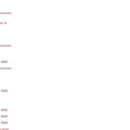
 Hanneke
pe te
 Hanneke
te BMB
 Hanneke
te BMB
te BMB
te BMB
te BMB
ruimte