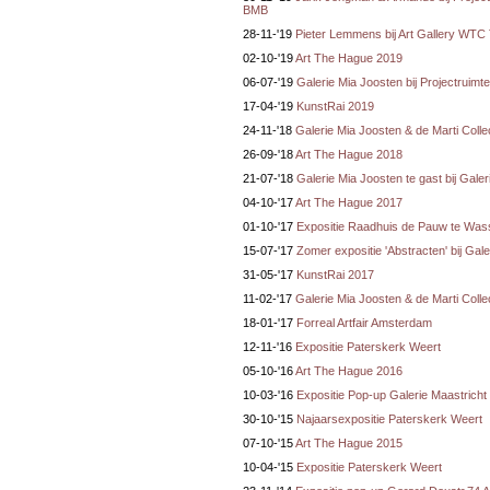
BMB
28-11-'19
Pieter Lemmens bij Art Gallery WT
02-10-'19
Art The Hague 2019
06-07-'19
Galerie Mia Joosten bij Projectruim
17-04-'19
KunstRai 2019
24-11-'18
Galerie Mia Joosten & de Marti Colle
26-09-'18
Art The Hague 2018
21-07-'18
Galerie Mia Joosten te gast bij Gale
04-10-'17
Art The Hague 2017
01-10-'17
Expositie Raadhuis de Pauw te Was
15-07-'17
Zomer expositie 'Abstracten' bij Gal
31-05-'17
KunstRai 2017
11-02-'17
Galerie Mia Joosten & de Marti Colle
18-01-'17
Forreal Artfair Amsterdam
12-11-'16
Expositie Paterskerk Weert
05-10-'16
Art The Hague 2016
10-03-'16
Expositie Pop-up Galerie Maastricht
30-10-'15
Najaarsexpositie Paterskerk Weert
07-10-'15
Art The Hague 2015
10-04-'15
Expositie Paterskerk Weert