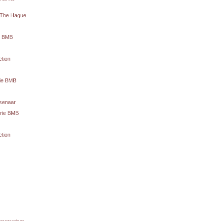
C The Hague
te BMB
ction
rie BMB
senaar
erie BMB
ction