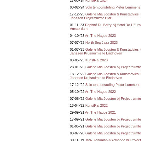
27-03-'24
KunstRai 2024
03-02-'24
Solo tentoonstelling Pieter Lemmens
17-12-'23
Galerie Mia Joosten & Kunstadvies
Janssen Projectruimte BMB
01-11-'23
Daphné Du Barry bij Hotel De L'Euro
Amsterdam
04-10-'23
Art The Hague 2023
07-07-'23
North Sea Jazz 2023
01-07-'23
Galerie Mia Joosten & Kunstadvies
Janssen Kruisruimte te Eindhoven
03-05-'23
KunstRai 2023
28-01-'23
Galerie Mia Joosten bij Projectruim
18-12-'22
Galerie Mia Joosten & Kunstadvies
Janssen Kruisruimte te Eindhoven
17-12-'22
Solo tentoonstelling Pieter Lemmens
05-10-'22
Art The Hague 2022
07-08-'22
Galerie Mia Joosten bij Projectruim
13-04-'22
KunstRai 2022
29-09-'21
Art The Hague 2021
17-09-'21
Galerie Mia Joosten bij Projectruim
01-05-'21
Galerie Mia Joosten bij Projectruim
03-07-'20
Galerie Mia Joosten bij Projectruim
30-11-'19
Jarik Jongman & Armando bij Project