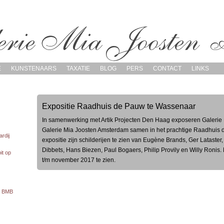
E
KUNSTENAARS
TAXATIE
BLOG
PERS
CONTACT
LINKS
Expositie Raadhuis de Pauw te Wassenaar
In samenwerking met Artik Projecten Den Haag exposeren Galeri
Galerie Mia Joosten Amsterdam samen in het prachtige Raadhuis
rdij
expositie zijn schilderijen te zien van Eugène Brands, Ger Lataste
Dibbets, Hans Biezen, Paul Bogaers, Philip Provily en Willy Ronis.
it op
t/m november 2017 te zien.
te BMB