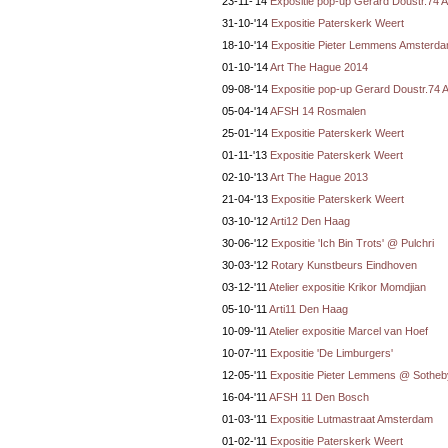
23-11-'14
Expositie pop-up Gerard Doustr.74
31-10-'14
Expositie Paterskerk Weert
18-10-'14
Expositie Pieter Lemmens Amsterd
01-10-'14
Art The Hague 2014
09-08-'14
Expositie pop-up Gerard Doustr.74
05-04-'14
AFSH 14 Rosmalen
25-01-'14
Expositie Paterskerk Weert
01-11-'13
Expositie Paterskerk Weert
02-10-'13
Art The Hague 2013
21-04-'13
Expositie Paterskerk Weert
03-10-'12
Arti12 Den Haag
30-06-'12
Expositie 'Ich Bin Trots' @ Pulchri
30-03-'12
Rotary Kunstbeurs Eindhoven
03-12-'11
Atelier expositie Krikor Momdjian
05-10-'11
Arti11 Den Haag
10-09-'11
Atelier expositie Marcel van Hoef
10-07-'11
Expositie 'De Limburgers'
12-05-'11
Expositie Pieter Lemmens @ Sotheb
16-04-'11
AFSH 11 Den Bosch
01-03-'11
Expositie Lutmastraat Amsterdam
01-02-'11
Expositie Paterskerk Weert