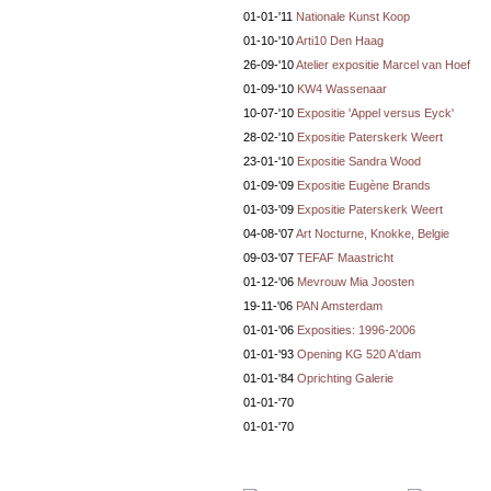
01-01-'11
Nationale Kunst Koop
01-10-'10
Arti10 Den Haag
26-09-'10
Atelier expositie Marcel van Hoef
01-09-'10
KW4 Wassenaar
10-07-'10
Expositie 'Appel versus Eyck'
28-02-'10
Expositie Paterskerk Weert
23-01-'10
Expositie Sandra Wood
01-09-'09
Expositie Eugène Brands
01-03-'09
Expositie Paterskerk Weert
04-08-'07
Art Nocturne, Knokke, Belgie
09-03-'07
TEFAF Maastricht
01-12-'06
Mevrouw Mia Joosten
19-11-'06
PAN Amsterdam
01-01-'06
Exposities: 1996-2006
01-01-'93
Opening KG 520 A'dam
01-01-'84
Oprichting Galerie
01-01-'70
01-01-'70