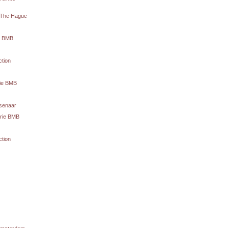
C The Hague
te BMB
ction
rie BMB
senaar
erie BMB
ction