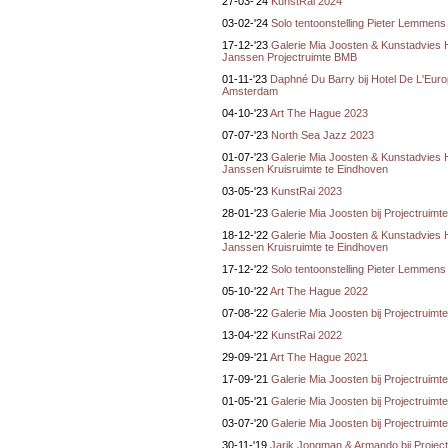
27-03-'24
KunstRai 2024
03-02-'24
Solo tentoonstelling Pieter Lemmens
17-12-'23
Galerie Mia Joosten & Kunstadvies
Janssen Projectruimte BMB
01-11-'23
Daphné Du Barry bij Hotel De L'Euro
Amsterdam
04-10-'23
Art The Hague 2023
07-07-'23
North Sea Jazz 2023
01-07-'23
Galerie Mia Joosten & Kunstadvies
Janssen Kruisruimte te Eindhoven
03-05-'23
KunstRai 2023
28-01-'23
Galerie Mia Joosten bij Projectruim
18-12-'22
Galerie Mia Joosten & Kunstadvies
Janssen Kruisruimte te Eindhoven
17-12-'22
Solo tentoonstelling Pieter Lemmens
05-10-'22
Art The Hague 2022
07-08-'22
Galerie Mia Joosten bij Projectruim
13-04-'22
KunstRai 2022
29-09-'21
Art The Hague 2021
17-09-'21
Galerie Mia Joosten bij Projectruim
01-05-'21
Galerie Mia Joosten bij Projectruim
03-07-'20
Galerie Mia Joosten bij Projectruim
30-11-'19
Jarik Jongman & Armando bij Project