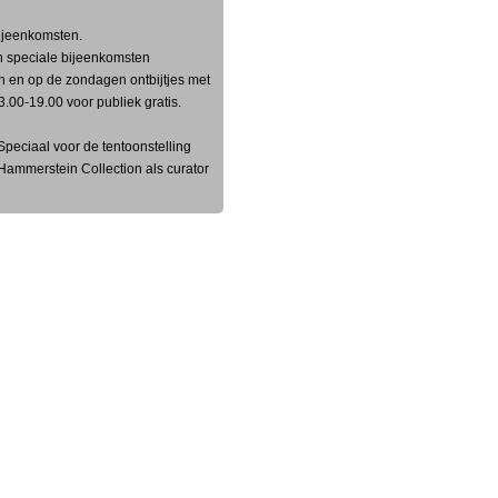
bijeenkomsten.
n speciale bijeenkomsten
 en op de zondagen ontbijtjes met
.00-19.00 voor publiek gratis.
peciaal voor de tentoonstelling
Hammerstein Collection als curator