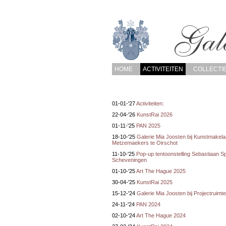
HOME
ACTIVITEITEN
COLLECTI
01-01-'27
Activiteiten:
22-04-'26
KunstRai 2026
01-11-'25
PAN 2025
18-10-'25
Galerie Mia Joosten bij Kunstmakelaa
Metzemaekers te Oirschot
11-10-'25
Pop-up tentoonstelling Sebastiaan Sp
Scheveningen
01-10-'25
Art The Hague 2025
30-04-'25
KunstRai 2025
15-12-'24
Galerie Mia Joosten bij Projectruim
24-11-'24
PAN 2024
02-10-'24
Art The Hague 2024