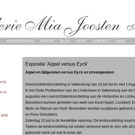
E
KUNSTENAARS
TAXATIE
BLOG
PERS
CONTACT
LINKS
Expositie 'Appel versus Eyck'
Appel en tijdgenoten versus Eyck en streekgenoten
rdij
Overzichtstentoonstelling in Valkenburg van 10 juli tot en met 1 A
In het Oude Postkantoor aan de Lindenlaan in Valkenburg aan de Geu
it op
augustus een overzichtstentoonstelling van de Hollandse en Limbu
Bezoekers kunnen genieten van werk van Karel Appel, Lucebert, E
Molin en Marcel van Hoef. Bovendien worden sculpturen getoond v
en Fons Schobbers.
te BMB
Zaterdag 10 juli is de feestelijke opening. De tentoonstelling loopt
Tijdens de tentoonstelling zal zelden vertoond werk te zien zijn uit 
getoonde werk zal ook te koop zijn.