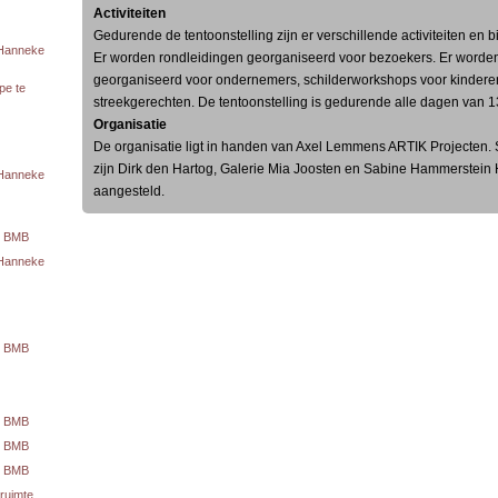
Activiteiten
Gedurende de tentoonstelling zijn er verschillende activiteiten en 
 Hanneke
Er worden rondleidingen georganiseerd voor bezoekers. Er worde
georganiseerd voor ondernemers, schilderworkshops voor kinderen
pe te
streekgerechten. De tentoonstelling is gedurende alle dagen van 13
Organisatie
De organisatie ligt in handen van Axel Lemmens ARTIK Projecten. S
zijn Dirk den Hartog, Galerie Mia Joosten en Sabine Hammerstein 
 Hanneke
aangesteld.
te BMB
 Hanneke
te BMB
te BMB
te BMB
te BMB
ruimte