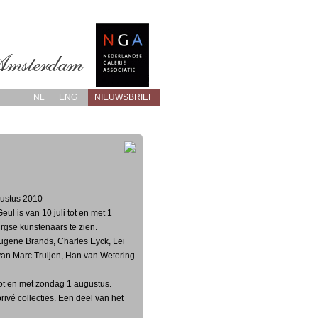
NL
ENG
NIEUWSBRIEF
ugustus 2010
l is van 10 juli tot en met 1
rgse kunstenaars te zien.
ugene Brands, Charles Eyck, Lei
an Marc Truijen, Han van Wetering
 tot en met zondag 1 augustus.
privé collecties. Een deel van het