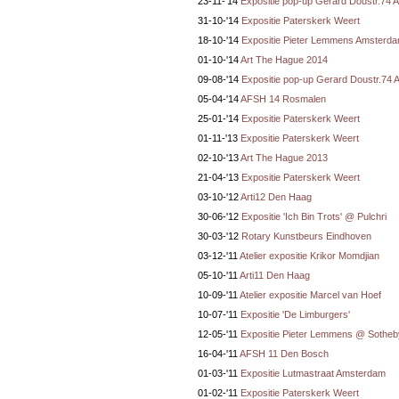
23-11-'14
Expositie pop-up Gerard Doustr.74
31-10-'14
Expositie Paterskerk Weert
18-10-'14
Expositie Pieter Lemmens Amsterd
01-10-'14
Art The Hague 2014
09-08-'14
Expositie pop-up Gerard Doustr.74
05-04-'14
AFSH 14 Rosmalen
25-01-'14
Expositie Paterskerk Weert
01-11-'13
Expositie Paterskerk Weert
02-10-'13
Art The Hague 2013
21-04-'13
Expositie Paterskerk Weert
03-10-'12
Arti12 Den Haag
30-06-'12
Expositie 'Ich Bin Trots' @ Pulchri
30-03-'12
Rotary Kunstbeurs Eindhoven
03-12-'11
Atelier expositie Krikor Momdjian
05-10-'11
Arti11 Den Haag
10-09-'11
Atelier expositie Marcel van Hoef
10-07-'11
Expositie 'De Limburgers'
12-05-'11
Expositie Pieter Lemmens @ Sotheb
16-04-'11
AFSH 11 Den Bosch
01-03-'11
Expositie Lutmastraat Amsterdam
01-02-'11
Expositie Paterskerk Weert