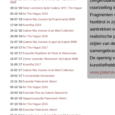
zelfgemaakte 
BMB
voorstelling 
28-11-'19
Pieter Lemmens bij Art Gallery WTC The Hague
02-10-'19
Art The Hague 2019
Fragmenten v
06-07-'19
Galerie Mia Joosten bij Projectruimte BMB
hoofdrol in z
17-04-'19
KunstRai 2019
aantrekken e
24-11-'18
Galerie Mia Joosten & de Marti Collection
realistische 
26-09-'18
Art The Hague 2018
21-07-'18
Galerie Mia Joosten te gast bij Galerie BMB
stijlen van 
04-10-'17
Art The Hague 2017
samengebrach
01-10-'17
Expositie Raadhuis de Pauw te Wassenaar
De opening v
15-07-'17
Zomer expositie 'Abstracten' bij Galerie BMB
kunstliefhebb
31-05-'17
KunstRai 2017
11-02-'17
Galerie Mia Joosten & de Marti Collection
www.paterske
18-01-'17
Forreal Artfair Amsterdam
12-11-'16
Expositie Paterskerk Weert
05-10-'16
Art The Hague 2016
10-03-'16
Expositie Pop-up Galerie Maastricht
30-10-'15
Najaarsexpositie Paterskerk Weert
07-10-'15
Art The Hague 2015
10-04-'15
Expositie Paterskerk Weert