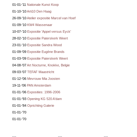
01-01-'11
Nationale Kunst Koop
01-10-'10
Arti10 Den Haag
26-09-'10
Atelier expositie Marcel van Hoef
01-09-'10
KW4 Wassenaar
10-07-'10
Expositie 'Appel versus Eyck'
28-02-'10
Expositie Paterskerk Weert
23-01-'10
Expositie Sandra Wood
01-09-'09
Expositie Eugène Brands
01-03-'09
Expositie Paterskerk Weert
04-08-'07
Art Nocturne, Knokke, Belgie
09-03-'07
TEFAF Maastricht
01-12-'06
Mevrouw Mia Joosten
19-11-'06
PAN Amsterdam
01-01-'06
Exposities: 1996-2006
01-01-'93
Opening KG 520 A'dam
01-01-'84
Oprichting Galerie
01-01-'70
01-01-'70