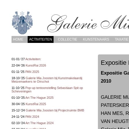
HOME
ACTIVITEITEN
COLLECTIE
KUNSTENAARS
TAXATIE
01-01-'27
Activiteiten:
Expositie
22-04-'26
KunstRai 2026
01-11-'25
PAN 2025
Expositie G
18-10-'25
Galerie Mia Joosten bij Kunstmakelaardij
2010
Metzemaekers te Oirschot
11-10-'25
Pop-up tentoonstelling Sebastiaan Spit op
Scheveningen
GALERIE M
01-10-'25
Art The Hague 2025
30-04-'25
KunstRai 2025
PATERSKER
15-12-'24
Galerie Mia Joosten bij Projectruimte BMB
HAN MES, R
24-11-'24
PAN 2024
VAN HEUGT
02-10-'24
Art The Hague 2024