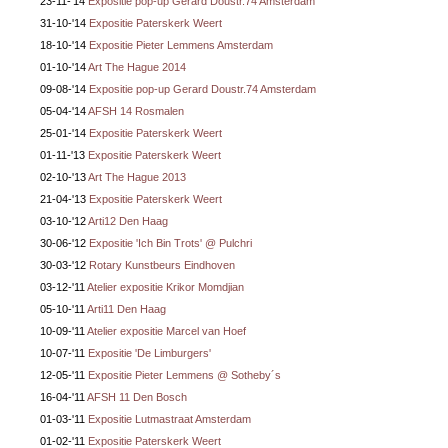
23-11-'14
Expositie pop-up Gerard Doustr.74 Amsterdam
31-10-'14
Expositie Paterskerk Weert
18-10-'14
Expositie Pieter Lemmens Amsterdam
01-10-'14
Art The Hague 2014
09-08-'14
Expositie pop-up Gerard Doustr.74 Amsterdam
05-04-'14
AFSH 14 Rosmalen
25-01-'14
Expositie Paterskerk Weert
01-11-'13
Expositie Paterskerk Weert
02-10-'13
Art The Hague 2013
21-04-'13
Expositie Paterskerk Weert
03-10-'12
Arti12 Den Haag
30-06-'12
Expositie 'Ich Bin Trots' @ Pulchri
30-03-'12
Rotary Kunstbeurs Eindhoven
03-12-'11
Atelier expositie Krikor Momdjian
05-10-'11
Arti11 Den Haag
10-09-'11
Atelier expositie Marcel van Hoef
10-07-'11
Expositie 'De Limburgers'
12-05-'11
Expositie Pieter Lemmens @ Sotheby´s
16-04-'11
AFSH 11 Den Bosch
01-03-'11
Expositie Lutmastraat Amsterdam
01-02-'11
Expositie Paterskerk Weert