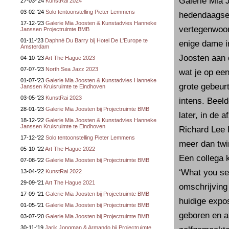
Galerie Mia 
27-03-'24
KunstRai 2024
03-02-'24
Solo tentoonstelling Pieter Lemmens
hedendaagse 
17-12-'23
Galerie Mia Joosten & Kunstadvies Hanneke
vertegenwoor
Janssen Projectruimte BMB
01-11-'23
Daphné Du Barry bij Hotel De L'Europe te
enige dame in
Amsterdam
Joosten aan d
04-10-'23
Art The Hague 2023
07-07-'23
North Sea Jazz 2023
wat je op ee
01-07-'23
Galerie Mia Joosten & Kunstadvies Hanneke
grote gebeur
Janssen Kruisruimte te Eindhoven
03-05-'23
KunstRai 2023
intens. Beel
28-01-'23
Galerie Mia Joosten bij Projectruimte BMB
later, in de 
18-12-'22
Galerie Mia Joosten & Kunstadvies Hanneke
Janssen Kruisruimte te Eindhoven
Richard Lee 
17-12-'22
Solo tentoonstelling Pieter Lemmens
meer dan twin
05-10-'22
Art The Hague 2022
Een collega k
07-08-'22
Galerie Mia Joosten bij Projectruimte BMB
‘What you see
13-04-'22
KunstRai 2022
29-09-'21
Art The Hague 2021
omschrijving
17-09-'21
Galerie Mia Joosten bij Projectruimte BMB
huidige expo
01-05-'21
Galerie Mia Joosten bij Projectruimte BMB
geboren en a
03-07-'20
Galerie Mia Joosten bij Projectruimte BMB
30-11-'19
Jarik Jongman & Armando bij Projectruimte