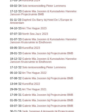
27-03-'24
KunstRai 2024
03-02-'24
Solo tentoonstelling Pieter Lemmens
17-12-'23
Galerie Mia Joosten & Kunstadvies Hanneke
Janssen Projectruimte BMB
01-11-'23
Daphné Du Barry bij Hotel De L'Europe te
Amsterdam
04-10-'23
Art The Hague 2023
07-07-'23
North Sea Jazz 2023
01-07-'23
Galerie Mia Joosten & Kunstadvies Hanneke
Janssen Kruisruimte te Eindhoven
03-05-'23
KunstRai 2023
28-01-'23
Galerie Mia Joosten bij Projectruimte BMB
18-12-'22
Galerie Mia Joosten & Kunstadvies Hanneke
Janssen Kruisruimte te Eindhoven
17-12-'22
Solo tentoonstelling Pieter Lemmens
05-10-'22
Art The Hague 2022
07-08-'22
Galerie Mia Joosten bij Projectruimte BMB
13-04-'22
KunstRai 2022
29-09-'21
Art The Hague 2021
17-09-'21
Galerie Mia Joosten bij Projectruimte BMB
01-05-'21
Galerie Mia Joosten bij Projectruimte BMB
03-07-'20
Galerie Mia Joosten bij Projectruimte BMB
30-11-'19
Jarik Jongman & Armando bij Projectruimte