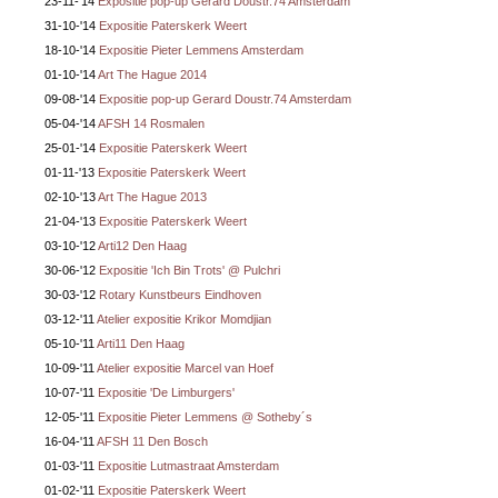
23-11-'14
Expositie pop-up Gerard Doustr.74 Amsterdam
31-10-'14
Expositie Paterskerk Weert
18-10-'14
Expositie Pieter Lemmens Amsterdam
01-10-'14
Art The Hague 2014
09-08-'14
Expositie pop-up Gerard Doustr.74 Amsterdam
05-04-'14
AFSH 14 Rosmalen
25-01-'14
Expositie Paterskerk Weert
01-11-'13
Expositie Paterskerk Weert
02-10-'13
Art The Hague 2013
21-04-'13
Expositie Paterskerk Weert
03-10-'12
Arti12 Den Haag
30-06-'12
Expositie 'Ich Bin Trots' @ Pulchri
30-03-'12
Rotary Kunstbeurs Eindhoven
03-12-'11
Atelier expositie Krikor Momdjian
05-10-'11
Arti11 Den Haag
10-09-'11
Atelier expositie Marcel van Hoef
10-07-'11
Expositie 'De Limburgers'
12-05-'11
Expositie Pieter Lemmens @ Sotheby´s
16-04-'11
AFSH 11 Den Bosch
01-03-'11
Expositie Lutmastraat Amsterdam
01-02-'11
Expositie Paterskerk Weert