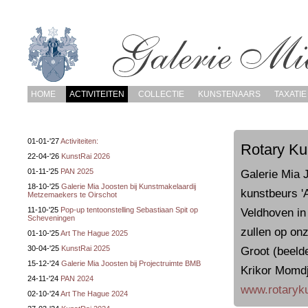
HOME
ACTIVITEITEN
COLLECTIE
KUNSTENAARS
TAXATIE
01-01-'27
Activiteiten:
Rotary Ku
22-04-'26
KunstRai 2026
01-11-'25
PAN 2025
Galerie Mia 
18-10-'25
Galerie Mia Joosten bij Kunstmakelaardij
kunstbeurs '
Metzemaekers te Oirschot
11-10-'25
Pop-up tentoonstelling Sebastiaan Spit op
Veldhoven in
Scheveningen
zullen op onz
01-10-'25
Art The Hague 2025
30-04-'25
KunstRai 2025
Groot (beeld
15-12-'24
Galerie Mia Joosten bij Projectruimte BMB
Krikor Momdj
24-11-'24
PAN 2024
www.rotaryku
02-10-'24
Art The Hague 2024