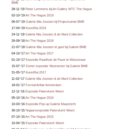
BMB
28-11-'19
Pieter Lemmens bij Art Gallery WTC The Hague
02-10-'19
Art The Hague 2019
06-07-'19
Galerie Mia Joosten bij Projectruimte BMB
17-04-'19
KunstRai 2019
24-11-'18
Galerie Mia Joosten & de Marti Collection
26-09-'18
Art The Hague 2018
21-07-'18
Galerie Mia Joosten te gast bij Galerie BMB
04-10-'17
Art The Hague 2017
01-10-'17
Expositie Raadhuis de Pauw te Wassenaar
15-07-'17
Zomer expositie 'Abstracten' bij Galerie BMB
31-05-'17
KunstRai 2017
11-02-'17
Galerie Mia Joosten & de Marti Collection
18-01-'17
Forreal Artfair Amsterdam
12-11-'16
Expositie Paterskerk Weert
05-10-'16
Art The Hague 2016
10-03-'16
Expositie Pop-up Galerie Maastricht
30-10-'15
Najaarsexpositie Paterskerk Weert
07-10-'15
Art The Hague 2015
10-04-'15
Expositie Paterskerk Weert