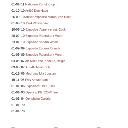
01-01-'11
Nationale Kunst Koop
01-10-'10
Arti10 Den Haag
26-09-'10
Atelier expositie Marcel van Hoef
01-09-'10
KW4 Wassenaar
10-07-'10
Expositie 'Appel versus Eyck'
28-02-'10
Expositie Paterskerk Weert
23-01-'10
Expositie Sandra Wood
01-09-'09
Expositie Eugène Brands
01-03-'09
Expositie Paterskerk Weert
04-08-'07
Art Nocturne, Knokke, Belgie
09-03-'07
TEFAF Maastricht
01-12-'06
Mevrouw Mia Joosten
19-11-'06
PAN Amsterdam
01-01-'06
Exposities: 1996-2006
01-01-'93
Opening KG 520 A'dam
01-01-'84
Oprichting Galerie
01-01-'70
01-01-'70