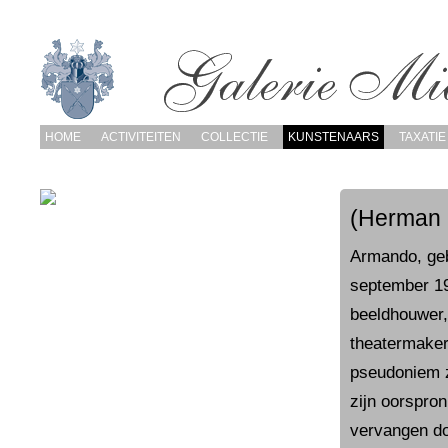
HOME
ACTIVITEITEN
COLLECTIE
KUNSTENAARS
TAXATIE
(Herman 
Armando, ge
september 19
beeldhouwer, d
theatermaker.
pseudoniem zo
zijn oorspron
vervangen do