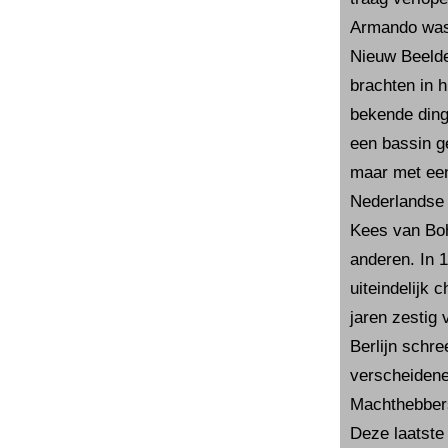
Armando was 
Nieuw Beelde
brachten in 
bekende ding
een bassin g
maar met een 
Nederlandse 
Kees van Bo
anderen. In 
uiteindelijk 
jaren zestig 
Berlijn schr
verscheidene
Machthebbers 
Deze laatste 