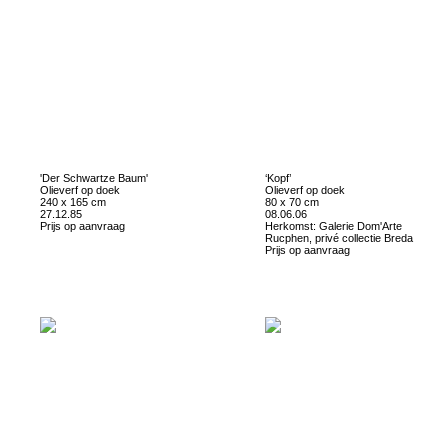
'Der Schwartze Baum'
‘Kopf’
Olieverf op doek
Olieverf op doek
240 x 165 cm
80 x 70 cm
27.12.85
08.06.06
Prijs op aanvraag
Herkomst: Galerie Dom'Arte
Rucphen, privé collectie Breda
Prijs op aanvraag