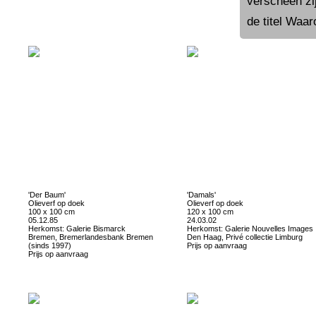
verscheen zi
de titel Waar
'Der Baum'
'Damals'
Olieverf op doek
Olieverf op doek
100 x 100 cm
120 x 100 cm
05.12.85
24.03.02
Herkomst: Galerie Bismarck
Herkomst: Galerie Nouvelles Images
Bremen, Bremerlandesbank Bremen
Den Haag, Privé collectie Limburg
(sinds 1997)
Prijs op aanvraag
Prijs op aanvraag