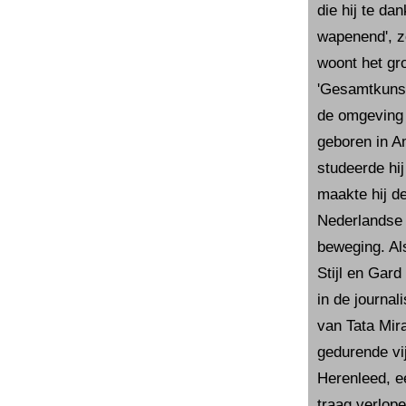
die hij te da
wapenend', zo
woont het gro
'Gesamtkunst
de omgeving 
geboren in A
studeerde hi
maakte hij d
Nederlandse 
beweging. Al
Stijl en Gard
in de journali
van Tata Mir
gedurende vi
Herenleed, ee
traag verlop