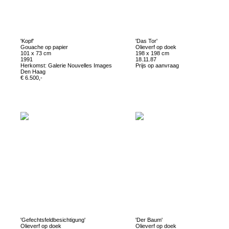
'Kopf'
'Das Tor'
Gouache op papier
Olieverf op doek
101 x 73 cm
198 x 198 cm
1991
18.11.87
Herkomst: Galerie Nouvelles Images
Prijs op aanvraag
Den Haag
€ 6.500,-
'Gefechtsfeldbesichtigung'
'Der Baum'
Olieverf op doek
Olieverf op doek