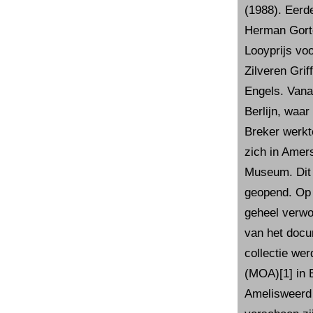
(1988). Eerd
Herman Gorte
Looyprijs voo
Zilveren Grif
Engels. Vana
Berlijn, waar
Breker werkt
zich in Amer
Museum. Dit 
geopend. Op 
geheel verwoe
van het docu
collectie we
(MOA)[1] in B
Amelisweerd 