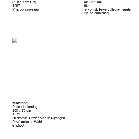
50 x 40 cm (2x)
100 x100 cm
1987
1984
Prijs op aanvraag
Herkomst: Privé collectie Haarlem
Prijs op aanvraag
'Waldrand'
Potlood tekening
100 x 75 cm
1975
Herkomst: Privé collectie Nijmegen,
Privé collectie Wehl
€ 5.500,-