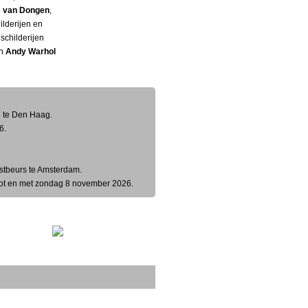
 van Dongen
,
ilderijen en
,
schilderijen
an
Andy Warhol
e te Den Haag.
6.
stbeurs te Amsterdam.
 tot en met zondag 8 november 2026.