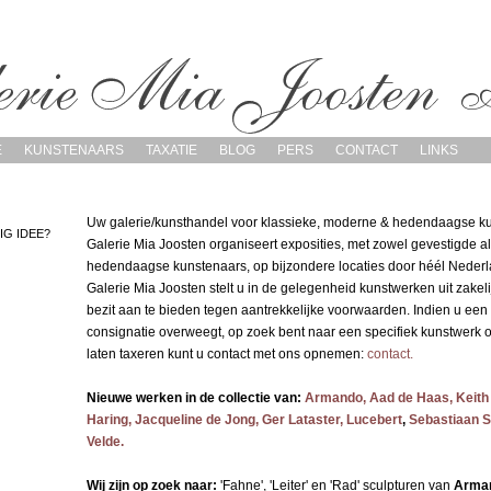
E
KUNSTENAARS
TAXATIE
BLOG
PERS
CONTACT
LINKS
Uw galerie/kunsthandel voor klassieke, moderne & hedendaagse ku
IG IDEE?
Galerie Mia Joosten organiseert exposities, met zowel gevestigde al
hedendaagse kunstenaars, op bijzondere locaties door héél Nederl
Galerie Mia Joosten stelt u in de gelegenheid kunstwerken uit zakelij
bezit aan te bieden tegen aantrekkelijke voorwaarden. Indien u een
consignatie overweegt, op zoek bent naar een specifiek kunstwerk o
laten taxeren kunt u contact met ons opnemen:
contact.
Nieuwe werken in de collectie van:
Armando,
Aad de Haas,
Keith
Haring,
Jacqueline de Jong,
Ger Lataster
,
Lucebert
,
Sebastiaan S
Velde.
Wij zijn op zoek naar:
'Fahne', 'Leiter' en 'Rad' sculpturen van
Arma