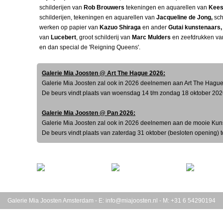
schilderijen van
Rob Brouwers
tekeningen en aquarellen van
Kees
schilderijen, tekeningen en aquarellen van
Jacqueline de Jong,
sch
werken op papier van
Kazuo Shiraga
en ander
Gutai kunstenaars
van
Lucebert
, groot schilderij van
Marc Mulders
en
zeefdrukken v
en dan special de 'Reigning Queens'.
Galerie Mia Joosten @ Art The Hague 2026:
Galerie Mia Joosten zal ook in 2026 deelnemen aan Art The Hagu
De beurs vindt plaats van woensdag 14 t/m zondag 18 oktober 202
Galerie Mia Joosten @ Pan 2026:
Galerie Mia Joosten zal ook in 2026 deelnemen aan de mooie Kun
De beurs vindt plaats van zaterdag 31 oktober (besloten opening)
Galerie Mia Joosten Amsterdam - E:
info@miajoosten.nl
- M: +31 6 54290194