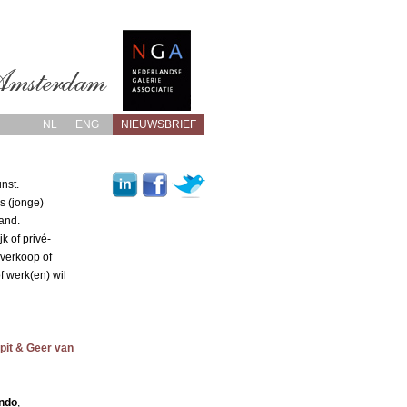
NL
ENG
NIEUWSBRIEF
nst.
s (jonge)
and.
k of privé-
 verkoop of
f werk(en) wil
pit
& Geer van
ndo
,