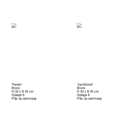
'Panter'
'Jachthond'
Brons
Brons
H 30 x B 35 cm
H 30 x B 35 cm
Oplage 8
Oplage 8
Prijs op aanvraag
Prijs op aanvraag