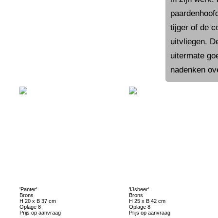
paardenhoofd
tijger of de
uitvliegen. 
uitermate goe
nadenken ove
'Panter'
'IJsbeer'
Brons
Brons
H 20 x B 37 cm
H 25 x B 42 cm
Oplage 8
Oplage 8
Prijs op aanvraag
Prijs op aanvraag