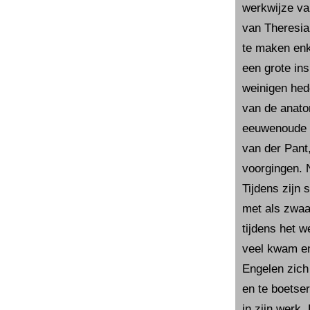
werkwijze va
van Theresia
te maken enk
een grote ins
weinigen hed
van de anatom
eeuwenoude t
van der Pant
voorgingen. 
Tijdens zijn 
met als zwaar
tijdens het 
veel kwam en
Engelen zich
en te boetse
in zijn werk.