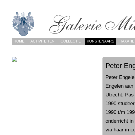
HOME
ACTIVITEITEN
COLLECTIE
KUNSTENAARS
TAXATIE
Peter En
Peter Engele
Engelen aan 
Utrecht. Pas
1990 studeer
1990 t/m 199
onderricht in
via haar in 